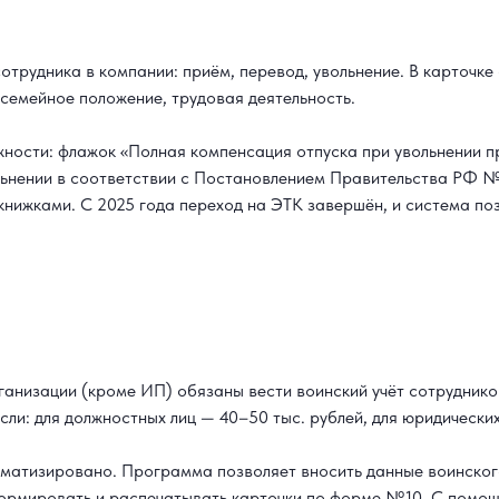
отрудника в компании: приём, перевод, увольнение. В карточке
семейное положение, трудовая деятельность.
жности: флажок «Полная компенсация отпуска при увольнении 
ольнении в соответствии с Постановлением Правительства РФ 
нижками. С 2025 года переход на ЭТК завершён, и система по
ганизации (кроме ИП) обязаны вести воинский учёт сотруднико
сли: для должностных лиц — 40–50 тыс. рублей, для юридических
оматизировано. Программа позволяет вносить данные воинского
ормировать и распечатывать карточки по форме №10. С помощ