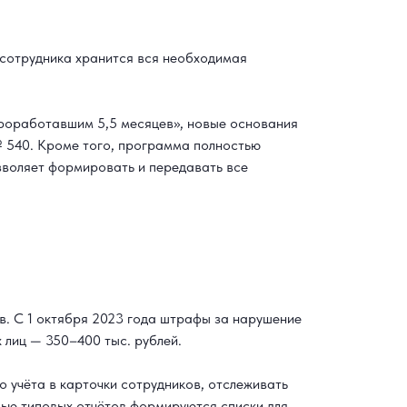
 сотрудника хранится вся необходимая
проработавшим 5,5 месяцев», новые основания
№ 540. Кроме того, программа полностью
зволяет формировать и передавать все
в. С 1 октября 2023 года штрафы за нарушение
 лиц — 350–400 тыс. рублей.
 учёта в карточки сотрудников, отслеживать
ью типовых отчётов формируются списки для