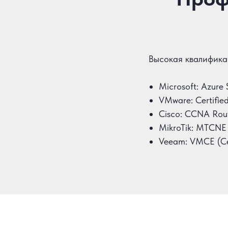
Высокая квалифика
Microsoft: Azure 
VMware: Certified
Cisco: CCNA Rout
MikroTik: MTCNE 
Veeam: VMCE (Cer