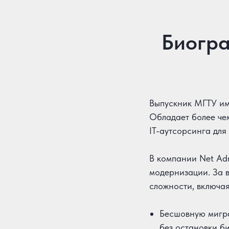
Биогра
Выпускник МГТУ им
Обладает более че
IT-аутсорсинга для
В компании Net Adm
модернизации. За 
сложности, включая
Бесшовную мигра
без остановки б