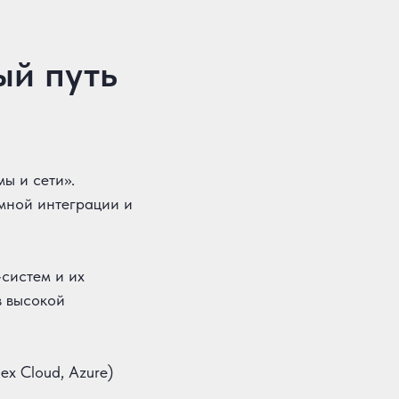
ый путь
ы и сети».
емной интеграции и
-систем и их
в высокой
x Cloud, Azure)