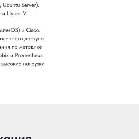
 Ubuntu Server).
 и Hyper-V.
uterOS) и Cisco.
аленного доступа.
ания по методике
bix и Prometheus.
 высокие нагрузки
кация