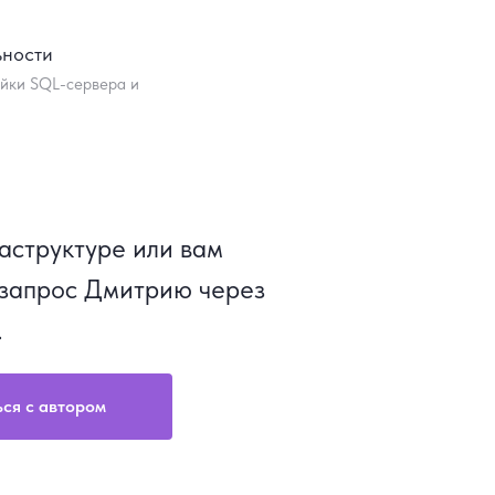
ьности
ойки SQL-сервера и
аструктуре или вам
 запрос Дмитрию через
.
ься с автором