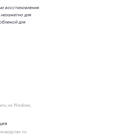
ью восстановления
 незаметно для
роблемой для
ить на Windows,
ция
уководство по