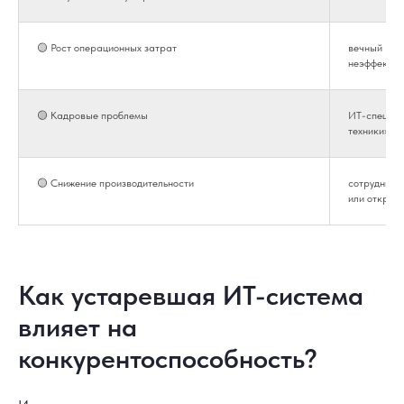
🟡 Рост операционных затрат
вечный рем
неэффектив
🟡 Кадровые проблемы
ИТ-специал
техники»
🟡 Снижение производительности
сотрудники 
или открое
Как устаревшая ИТ-система
влияет на
конкурентоспособность?