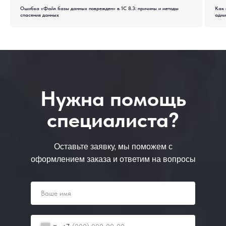
Ошибка «Файл базы данных поврежден» в 1С 8.3: причины и методы
Как 
спасения данных
адми
Нужна помощь
специалиста?
Оставьте заявку, мы поможем с
оформлением заказа и ответим на вопросы