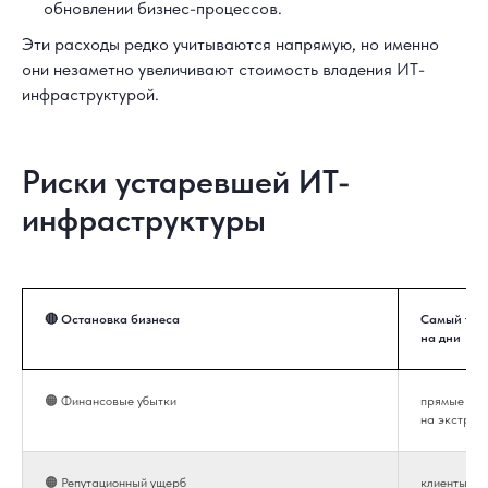
обновлении бизнес-процессов.
Эти расходы редко учитываются напрямую, но именно
они незаметно увеличивают стоимость владения ИТ-
инфраструктурой.
Риски устаревшей ИТ-
инфраструктуры
🔴 Остановка бизнеса
Самый тяже
на дни
🟠 Финансовые убытки
прямые пот
на экстрен
🟠 Репутационный ущерб
клиенты тер