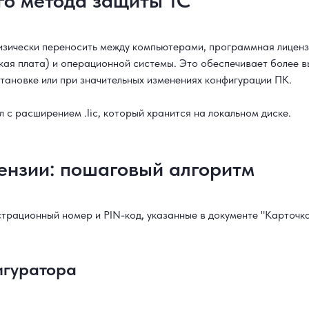
о метода защиты 1С
изически переносить между компьютерами, программная лиценз
я плата) и операционной системы. Это обеспечивает более вы
тановке или при значительных изменениях конфигурации ПК.
с расширением .lic, который хранится на локальном диске.
ензии: пошаговый алгоритм
трационный номер и PIN-код, указанные в документе "Карточка
игуратора