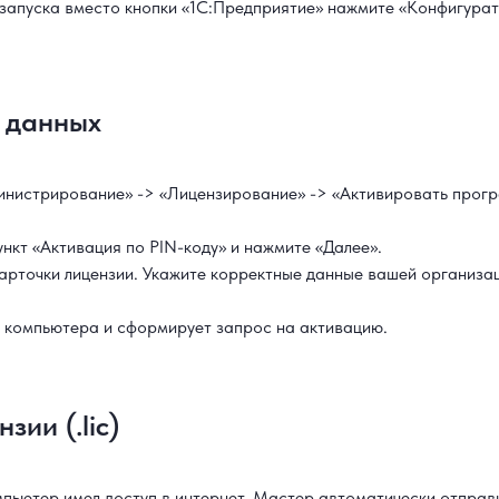
запуска вместо кнопки «1С:Предприятие» нажмите «Конфигурато
 данных
нистрирование» -> «Лицензирование» -> «Активировать програ
нкт «Активация по PIN-коду» и нажмите «Далее».
карточки лицензии. Укажите корректные данные вашей организа
 компьютера и сформирует запрос на активацию.
ии (.lic)
ьютер имел доступ в интернет. Мастер автоматически отправит