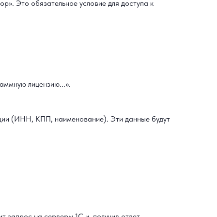
р». Это обязательное условие для доступа к
ммную лицензию...».
ции (ИНН, КПП, наименование). Эти данные будут
 запрос на серверы 1С и, получив ответ,